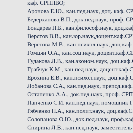
каф. СРППВО;
Аронова Е.Ю., кан.пед.наук, доц. каф. 
Бедерханова В.П., док.пед.наук, проф. 
Бондарев П.Б., кан.философ.наук, доц.
Верстов В.В., кан.юр.наук,доцент.каф.
Верстова М.В., кан.психол.наук, доц.к
Гомцян О.А., кан.соц.наук, доцент.каф.
Гудакова Л.В., кан.эконом.наук, доц.ка
Грабчук К.М., кан.пед.наук, доцент.каф
Ерохина Е.В., кан.психол.наук, доц.каф
Лобанова С.А., кан.пед.наук, препод.ка
Остапенко А.А., док.пед.наук, проф. СР
Панченко С.И. кан.пед.наук, помошник
Рябченко Н.А., кан.полит.наук, доц.каф
Солопанова О.Ю., док.пед.наук, проф.к
Спирина Л.В., кан.пед.наук, заместите