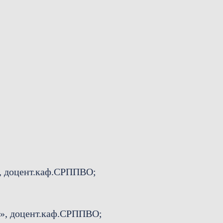
, доцент.каф.СРППВО;
к», доцент.каф.СРППВО;