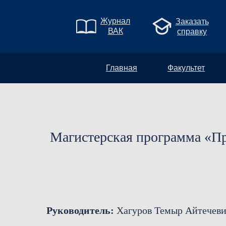
Журнал
Заказать
ВАК
справку
Главная
Факультет
Магистерская программа «Пр
Руководитель:
Хагуров Темыр Айтечев