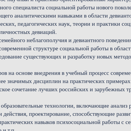
бного специалиста социальной работы нового поко
щего аналитическими навыками в области девианто
еских, педагогических наук, теории и практики со
 личностных девиаций.
емейного неблагополучия и девиантного поведени
 современной структуре социальной работы в облас
ледование существующих и разработку новых методо
ров на основе внедрения в учебный процесс соврем
ее значимых дисциплин на практических примерах 
еское сочетание лучших российских и зарубежных 
образовательные технологии, включающие анализ р
действия, проектирование, способствующие разви
практических навыков психосоциальной работы с с
 и т.п.