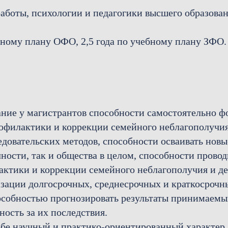
аботы, психологии и педагогики высшего образова
бному плану ОФО, 2,5 года по учебному плану ЗФО.
ие у магистрантов способности самостоятельно фо
рофилактики и коррекции семейного неблагополучия
довательских методов, способности осваивать новы
ности, так и общества в целом, способности провод
лактики и коррекции семейного неблагополучия и д
лизации долгосрочных, среднесрочных и краткосроч
особностью прогнозировать результаты принимаемы
ность за их последствия.
себе научный и практико-ориентированный характер