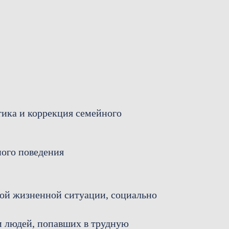
тика и коррекция семейного
ного поведения
ной жизненной ситуации, социально
 людей, попавших в трудную