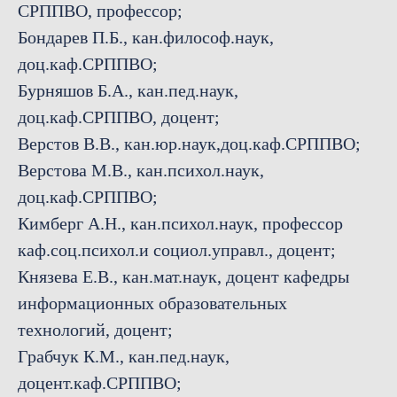
СРППВО, профессор;
Бондарев П.Б., кан.философ.наук,
доц.каф.СРППВО;
Бурняшов Б.А., кан.пед.наук,
доц.каф.СРППВО, доцент;
Верстов В.В., кан.юр.наук,доц.каф.СРППВО;
Верстова М.В., кан.психол.наук,
доц.каф.СРППВО;
Кимберг А.Н., кан.психол.наук, профессор
каф.соц.психол.и социол.управл., доцент;
Князева Е.В., кан.мат.наук, доцент кафедры
информационных образовательных
технологий, доцент;
Грабчук К.М., кан.пед.наук,
доцент.каф.СРППВО;