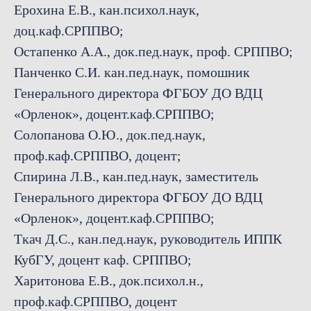
Ерохина Е.В., кан.психол.наук,
доц.каф.СРППВО;
Остапенко А.А., док.пед.наук, проф. СРППВО;
Панченко С.И. кан.пед.наук, помошник
Генерального директора ФГБОУ ДО ВДЦ
«Орленок», доцент.каф.СРППВО;
Солопанова О.Ю., док.пед.наук,
проф.каф.СРППВО, доцент;
Спирина Л.В., кан.пед.наук, заместитель
Генерального директора ФГБОУ ДО ВДЦ
«Орленок», доцент.каф.СРППВО;
Ткач Д.С., кан.пед.наук, руководитель ИППК
КубГУ, доцент каф. СРППВО;
Харитонова Е.В., док.психол.н.,
проф.каф.СРППВО, доцент