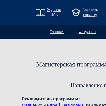
Журнал
Заказать
ВАК
справку
Главная
Факультет
Магистерская программа
Направление п
Руководитель программы:
Савченко Андрей Павлович
, кандида