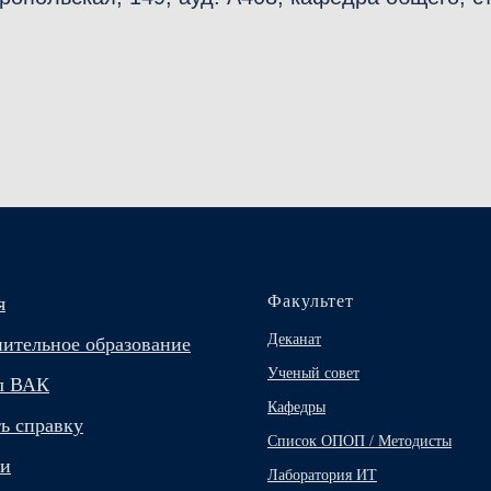
Факультет
я
Деканат
ительное образование
Ученый совет
л ВАК
Кафедры
ть справку
Список ОПОП / Методисты
ти
Лаборатория ИТ