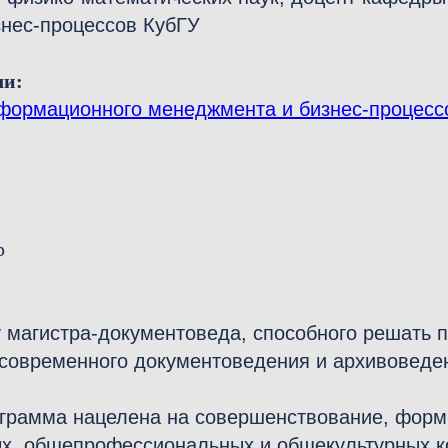
нес-процессов КубГУ
ли:
нформационного менеджмента и бизнес-процесс
р
 магистра-документоведа, способного решать 
 современного документоведения и архивовед
ограмма нацелена на совершенствование, форми
х. общепрофессиональных и общекультурных к