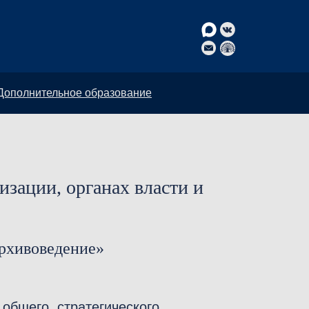
Дополнительное образование
зации, органах власти и
архивоведение»
общего, стратегического,