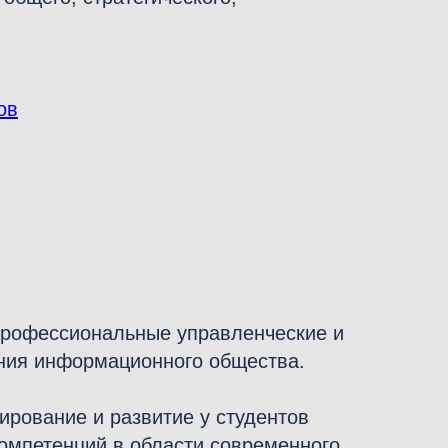
ов
профессиональные управленческие и
ения информационного общества.
рование и развитие у студентов
омпетенций в области современного