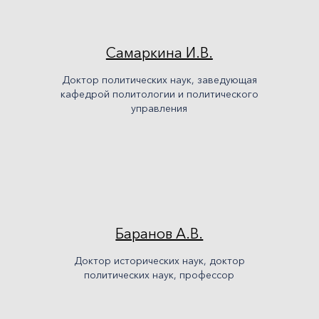
в целом
конфликтный потенциал политики,
Самаркина И.В.
региональных и локальных сообществ
политологический анализ проблем
Доктор политических наук, заведующая
национальной и региональной
кафедрой политологии и политического
безопасности
управления
институциональные и социокультурные
основания публичной политики в
условиях расширения политического
пространства РФ (новых территорий)
Баранов А.В.
Доктор исторических наук, доктор
политических наук, профессор